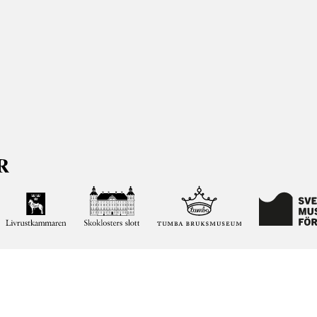
ja kunskapen om och intresset för Sveriges historia och att
ltar. Vår verksamhet ska vara en angelägenhet för alla