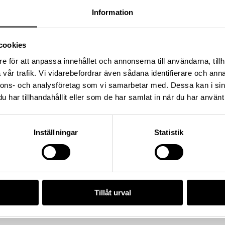
ngliga myntkabinettet funna i
Information
rand, Bror Emil)
cookies
e för att anpassa innehållet och annonserna till användarna, tillh
illa Klintegårde 3:1, Socken:
vår trafik. Vi vidarebefordrar även sådana identifierare och anna
 kommun, Landskap: Gotland,
nnons- och analysföretag som vi samarbetar med. Dessa kan i sin
har tillhandahållit eller som de har samlat in när du har använt 
Inställningar
Statistik
4), Historiska museet
/E103B88D-9F59-4D6D-BBCF-
Tillåt urval
da enligt licensen CC0.