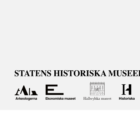
Om våra samlingar
Statens historiska museer (SHM) har till uppgift att främ
bevara och utveckla det kulturarv som myndigheten förva