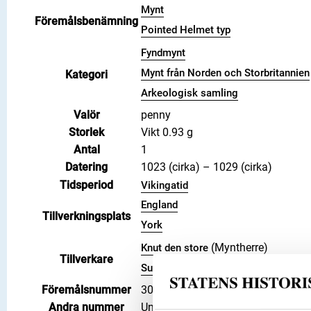
Mynt
Föremålsbenämning
Pointed Helmet typ
Fyndmynt
Mynt från Norden och Storbritannien
Kategori
Arkeologisk samling
Valör
penny
Storlek
Vikt 0.93 g
Antal
1
Datering
1023 (cirka) – 1029 (cirka)
Tidsperiod
Vikingatid
England
Tillverkningsplats
York
(Myntherre)
Knut den store
Tillverkare
(Myntmästare)
Sunnulfr
Föremålsnummer
3008337
Andra nummer
Undernummer: 1433