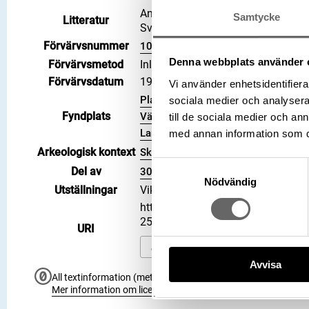
Anglosachsiska mynt i Svenska ko
Samtycke
Litteratur
Sveriges jord, 1881, Hd 778 (Hildeb
Förvärvsnummer
102449
Denna webbplats använder 
Förvärvsmetod
Inlösen
Förvärvsdatum
1995-06-14
Vi använder enhetsidentifierar
Plats: Lilla Klintegårde, Fastighet: L
sociala medier och analysera 
Fyndplats
Väskinde socken, Kommun: Gotland
till de sociala medier och a
Land: Sverige
med annan information som du 
Arkeologisk kontext
Skattfynd
Samtyckesval
Del av
3006795
Nödvändig
Utställningar
Vikingarnas värld (start 2021-06-2
https://samlingar.shm.se/object
250B3B1F6C45
URI
Kopiera URI
Avvisa
All textinformation (metadata) på denna sida är fri att använ
Mer information om licenser hos Statens historiska museer.