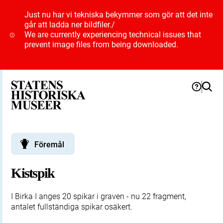
Just nu har vi tekniska bekymmer som gör att det inte
går att ladda ner bildfiler.
/
We are currently experiencing technical issues that
prevent image files from being downloaded.
Föremål
Kistspik
I Birka I anges 20 spikar i graven - nu 22 fragment,
antalet fullständiga spikar osäkert.