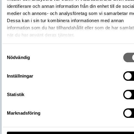
Förvärvsdatum
2000
identifierare och annan information från din enhet till de socia
Plats: Björkö, Hemlanden, Fornlämning:
medier och annons- och analysföretag som vi samarbetar m
L2017:1904, Socken: Adelsö socken,
Dessa kan i sin tur kombinera informationen med annan
Fyndplats
Kommun: Ekerö kommun, Landskap: Upp
information som du har tillhandahållit eller som de har samlat
Land: Sverige
när du har använt deras tjänster.
Arkeologisk kontext
Kistgrav, Grav: 712A
Kontextnamn
Bj 712A
Samtyckesval
Nödvändig
Undersökare
Stolpe, Hjalmar
Undersökningsår
1879
https://samlingar.shm.se/object/E27
Inställningar
ABD6-4BF1-A952-3BE0AC7C83E5
URI
Kopiera URI
Statistik
All textinformation (metadata) på denna sida är fri att använda e
licensen CC0.
Marknadsföring
Mer information om licenser hos Statens historiska museer.