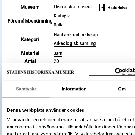
Historiska museet
Museum
Kistspik
Föremålsbenämning
Spik
Hantverk och redskap
Kategori
Arkeologisk samling
Material
Järn
Antal
20
Antal fragment
22
Datering
800 – 1100
Tidsperiod
Vikingatid
Samtycke
Information
Om
Föremålsnummer
469078_HST
Andra nummer
Undernummer: Bj 712A
Historisk plats
Birka, Adelsö socken
Denna webbplats använder cookies
Förvärvsnummer
34000
Vi använder enhetsidentifierare för att anpassa innehållet oc
Omnämns i katalog
Förvärv: 34000 på Catview
annonserna till användarna, tillhandahålla funktioner för socia
Förvärvsmetod
KML
medier och analysera vår trafik. Vi vidarebefordrar även såd