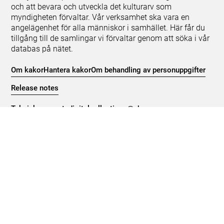
och att bevara och utveckla det kulturarv som
myndigheten förvaltar. Vår verksamhet ska vara en
angelägenhet för alla människor i samhället. Här får du
tillgång till de samlingar vi förvaltar genom att söka i vår
databas på nätet.
Om kakor
Hantera kakor
Om behandling av personuppgifter
Release notes
Teknisk support:
digitalcollections@shm.se