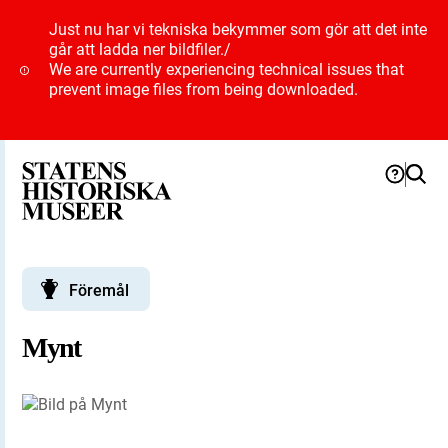
Just nu har vi tekniska bekymmer som gör att det inte
går att ladda ner bildfiler.
/
We are currently experiencing technical issues that
prevent image files from being downloaded.
Föremål
Mynt