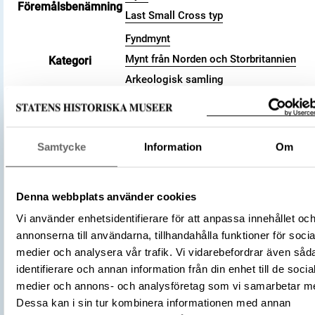
Föremålsbenämning
Last Small Cross typ
Fyndmynt
Mynt från Norden och Storbritannien
Kategori
Arkeologisk samling
Valör
penny
Storlek
Vikt 1.43 g
Antal
1
Samtycke
Information
Om
Datering
1009 (cirka) – 1017 (cirka)
Tidsperiod
Vikingatid
England
Denna webbplats använder cookies
Tillverkningsplats
Cambridge
Vi använder enhetsidentifierare för att anpassa innehållet oc
(Myntherre)
annonserna till användarna, tillhandahålla funktioner för socia
Ethelred II
Tillverkare
medier och analysera vår trafik. Vi vidarebefordrar även såd
(Myntmästare)
Ælfwig
identifierare och annan information från din enhet till de socia
Föremålsnummer
3006815
medier och annons- och analysföretag som vi samarbetar m
Andra nummer
Undernummer: 1185
Dessa kan i sin tur kombinera informationen med annan
Anglosachsiska mynt i Svenska kongl