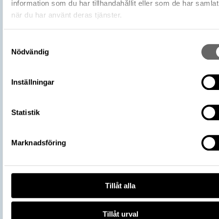
information som du har tillhandahållit eller som de har samlat
Litteratur
myntkabinettet funna i Sveriges jord, 
när du har använt deras tjänster.
Hd 1143 (Hildebrand, Bror Emil)
Förvärvsnummer
102449
Samtyckesval
Förvärvsmetod
Inlösen
Nödvändig
Förvärvsdatum
1995-06-14
Plats: Lilla Klintegårde, Fastighet: Lilla
Inställningar
Klintegårde 3:1, Socken: Väskinde sock
Fyndplats
Kommun: Gotland kommun, Landskap:
Gotland, Land: Sverige
Statistik
Arkeologisk kontext
Skattfynd
Del av
3006795
Marknadsföring
Vikingarnas värld (start 2021-06-24),
Utställningar
Historiska museet
https://samlingar.shm.se/object/E81
75C4-4775-937F-E29D932D3EA5
URI
Tillåt alla
Kopiera URI
Tillåt urval
All textinformation (metadata) på denna sida är fri att använda e