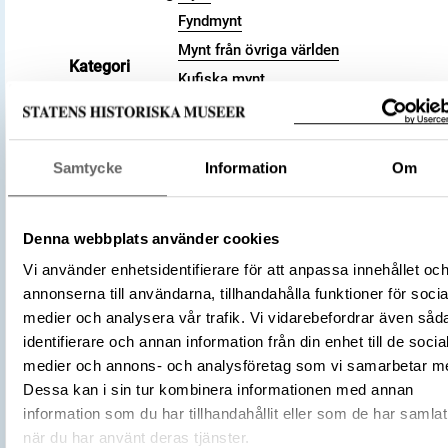
Fyndmynt
Mynt från övriga världen
Kategori
Kufiska mynt
Arkeologisk samling
Valör
dirham
Material
Silver
Samtycke
Information
Om
Storlek
Vikt 2.49 g
896 – 897
Datering
283 a.H.
Denna webbplats använder cookies
Tidsperiod
Vikingatid
Vi använder enhetsidentifierare för att anpassa innehållet oc
Kalifatet
annonserna till användarna, tillhandahålla funktioner för socia
medier och analysera vår trafik. Vi vidarebefordrar även såd
Samanidiska riket
Tillverkningsplats
identifierare och annan information från din enhet till de socia
al-Shash
medier och annons- och analysföretag som vi samarbetar m
Tillverkare
(Myntherre)
Ismail ibn Ahmad
Dessa kan i sin tur kombinera informationen med annan
Föremålsnummer
3001551
information som du har tillhandahållit eller som de har samlat
Förvärvsnummer
16200
när du har använt deras tjänster.