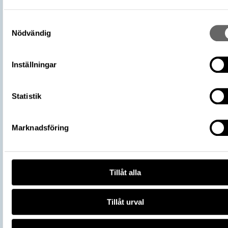
Omnämns i katalog
Förvärv: 16200 på Catview
Förvärvsdatum
1919
Samtyckesval
Nödvändig
Plats: Sigsarve, Fornlämning: L1976:37
Fyndplats
Socken: Hejde socken, Kommun: Gotlan
kommun, Landskap: Gotland, Land: Sver
Inställningar
Arkeologisk kontext
Skattfynd
Kontextnamn
Sigsarveskatten
Statistik
Del av
106700_HST
Vikingarnas värld (start 2021-06-24),
Utställningar
Historiska museet
Marknadsföring
https://samlingar.shm.se/object/E91
C96A-4A43-9FEA-3064AEB27CD9
URI
Kopiera URI
Tillåt alla
All textinformation (metadata) på denna sida är fri att använda e
licensen CC0.
Tillåt urval
Mer information om licenser hos Statens historiska museer.