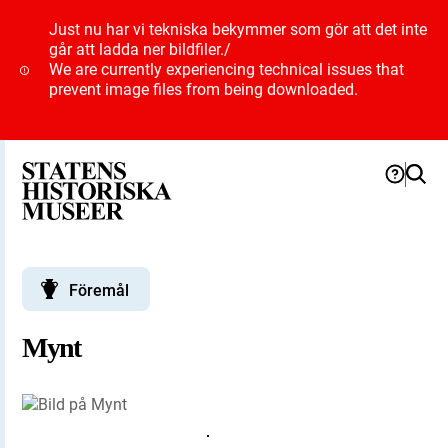
Just nu har vi tekniska bekymmer som gör att det inte
går att ladda ner bildfiler.
/
We are currently experiencing technical issues that
prevent image files from being downloaded.
Föremål
Mynt