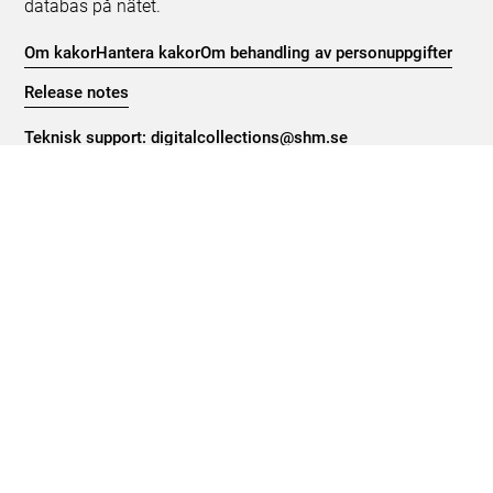
databas på nätet.
Om kakor
Hantera kakor
Om behandling av personuppgifter
Release notes
Teknisk support:
digitalcollections@shm.se