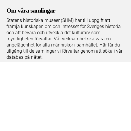
Om våra samlingar
Statens historiska museer (SHM) har till uppgift att
främja kunskapen om och intresset för Sveriges historia
och att bevara och utveckla det kulturarv som
myndigheten förvaltar. Vår verksamhet ska vara en
angelägenhet för alla människor i samhället. Här får du
tillgång till de samlingar vi förvaltar genom att söka i vår
databas på nätet.
Om kakor
Hantera kakor
Om behandling av personuppgifter
Release notes
Teknisk support:
digitalcollections@shm.se