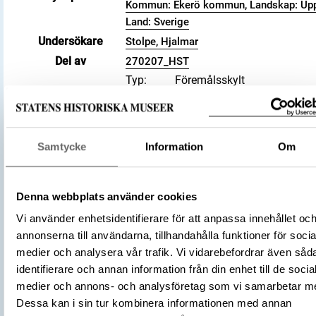
Kommun: Ekerö kommun, Landskap: Upp
Land: Sverige
Undersökare
Stolpe, Hjalmar
Del av
270207_HST
Typ
Föremålsskylt
Titel
Islägg
Källa
Till utställningen Vikingarna
värld på Historiska museet
Tillhörande texter
Datum
2021-06-24
Samtycke
Information
Om
Text
Fyra isläggar, tillverkade av
från nötkreatur. Boplatsfynd
Svarta jorden, Birka, Adelsö
Denna webbplats använder cookies
socken, Uppland.
Externa källor
WIKIDATA
Vi använder enhetsidentifierare för att anpassa innehållet oc
Vikingarnas värld (start 2021-06-24),
annonserna till användarna, tillhandahålla funktioner för socia
Utställningar
Historiska museet
medier och analysera vår trafik. Vi vidarebefordrar även såd
https://samlingar.shm.se/object/EA0
identifierare och annan information från din enhet till de socia
9D66-4731-9054-53D750F6DF56
medier och annons- och analysföretag som vi samarbetar m
URI
Dessa kan i sin tur kombinera informationen med annan
Kopiera URI