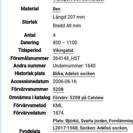
Material
Ben
Längd 207 mm
Storlek
Bredd 48 mm
Antal
4
Datering
800 – 1100
Tidsperiod
Vikingatid
Föremålsnummer
364148_HST
Andra nummer
Undernummer: 1640
Historisk plats
Birka, Adelsö socken
Accessionsdatum
2006-06-16
Förvärvsnummer
5208
Omnämns i katalog
Förvärv: 5208 på Catview
Förvärvsmetod
KML
Förvärvsdatum
1874
Plats: Björkö, Svarta jorden, Fornlämnin
L2017:1568, Socken: Adelsö socken,
Fyndplats