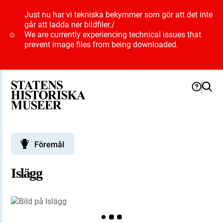
Just nu har vi tekniska bekymmer som gör att det inte
går att ladda ner bildfiler.
/
We are currently experiencing technical issues that
prevent image files from being downloaded.
Föremål
Islägg