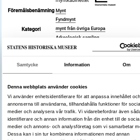
myntkabinettet
Föremålsbenämning
Mynt
Fyndmynt
mynt från övriga Europa
Kategori
Arkeologisk samling
Valör
pfennig
Storlek
Vikt 0.74 g
Antal
1
Samtycke
Information
Om
Datering
1027 – 1036
Tidsperiod
Vikingatid
Denna webbplats använder cookies
Tysk-romerska riket
Tillverkningsplats
Vi använder enhetsidentifierare för att anpassa innehållet oc
Köln
annonserna till användarna, tillhandahålla funktioner för socia
(Myntherre)
Pilgrim von Köln
medier och analysera vår trafik. Vi vidarebefordrar även såd
Tillverkare
(Myntherre)
Konrad II
identifierare och annan information från din enhet till de socia
Föremålsnummer
3008459
medier och annons- och analysföretag som vi samarbetar m
Andra nummer
Undernummer: 244
Dessa kan i sin tur kombinera informationen med annan