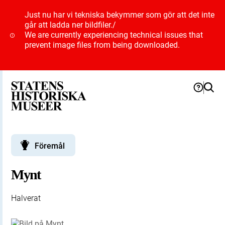
Just nu har vi tekniska bekymmer som gör att det inte
går att ladda ner bildfiler.
/
We are currently experiencing technical issues that
prevent image files from being downloaded.
Föremål
Mynt
Halverat