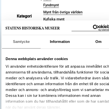
Fyndmynt
Mynt från övriga världen
Kategori
Kufiska mynt
Arkeologisk samling
Valör
dirham
Material
Silver
Samtycke
Information
Om
Storlek
Vikt 3.08 g
892
Datering
279 a.H.
Denna webbplats använder cookies
Tidsperiod
Vikingatid
Vi använder enhetsidentifierare för att anpassa innehållet oc
Kalifatet
annonserna till användarna, tillhandahålla funktioner för socia
medier och analysera vår trafik. Vi vidarebefordrar även såd
Abbasidiska kalifatet
Tillverkningsplats
identifierare och annan information från din enhet till de socia
Samarqand
medier och annons- och analysföretag som vi samarbetar m
Tillverkare
(Myntherre)
al-Mutamid
Dessa kan i sin tur kombinera informationen med annan
Föremålsnummer
3001578
information som du har tillhandahållit eller som de har samlat
Förvärvsnummer
16200
när du har använt deras tjänster.