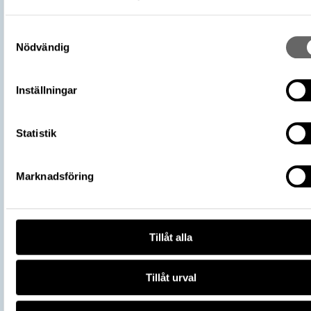
Omnämns i katalog
Förvärv: 16200 på Catview
Förvärvsdatum
1919
Samtyckesval
Nödvändig
Plats: Sigsarve, Fornlämning: L1976:37
Fyndplats
Socken: Hejde socken, Kommun: Gotlan
kommun, Landskap: Gotland, Land: Sver
Inställningar
Arkeologisk kontext
Skattfynd
Kontextnamn
Sigsarveskatten
Statistik
Del av
106700_HST
Vikingarnas värld (start 2021-06-24),
Utställningar
Historiska museet
Marknadsföring
https://samlingar.shm.se/object/F1C
5015-43EC-878D-D00815E062B4
URI
Kopiera URI
Tillåt alla
All textinformation (metadata) på denna sida är fri att använda e
licensen CC0.
Tillåt urval
Mer information om licenser hos Statens historiska museer.