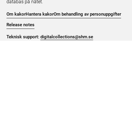
databas på nätet.
Om kakor
Hantera kakor
Om behandling av personuppgifter
Release notes
Teknisk support:
digitalcollections@shm.se