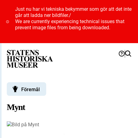
Just nu har vi tekniska bekymmer som gör att det inte
går att ladda ner bildfiler.
/
We are currently experiencing technical issues that
prevent image files from being downloaded.
Föremål
Mynt