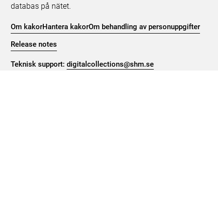
databas på nätet.
Om kakor
Hantera kakor
Om behandling av personuppgifter
Release notes
Teknisk support:
digitalcollections@shm.se