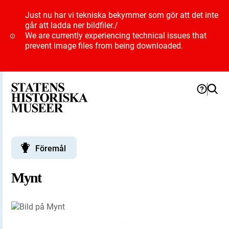
Just nu har vi tekniska bekymmer som gör att det inte
går att ladda ner bildfiler.
/
We are currently experiencing technical issues that
prevent image files from being downloaded.
Föremål
Mynt