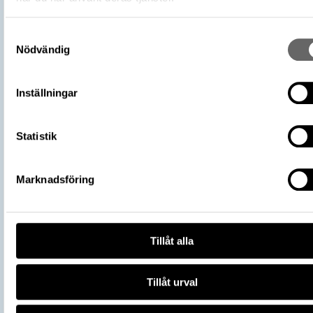
Förvärvsmetod
Inlösen
Förvärvsdatum
1995-06-14
Samtyckesval
Nödvändig
Plats: Lilla Klintegårde, Fastighet: Lilla
Klintegårde 3:1, Socken: Väskinde sock
Fyndplats
Kommun: Gotland kommun, Landskap:
Inställningar
Gotland, Land: Sverige
Arkeologisk kontext
Skattfynd
Statistik
Del av
3006795
Vikingarnas värld (start 2021-06-24),
Utställningar
Historiska museet
Marknadsföring
https://samlingar.shm.se/object/F2B
801A-4881-9EC9-87D612421559
URI
Kopiera URI
Tillåt alla
All textinformation (metadata) på denna sida är fri att använda e
licensen CC0.
Tillåt urval
Mer information om licenser hos Statens historiska museer.