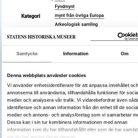
Fyndmynt
mynt från övriga Europa
Kategori
Arkeologisk samling
Valör
pfennig
Storlek
Vikt 1.09 g
Antal
1
Samtycke
Information
Om
Datering
1016 – 1047
Tidsperiod
Vikingatid
Tysk-romerska riket
Denna webbplats använder cookies
Tillverkningsplats
Trier
Vi använder enhetsidentifierare för att anpassa innehållet oc
annonserna till användarna, tillhandahålla funktioner för socia
Tillverkare
(Myntherre)
Poppo
medier och analysera vår trafik. Vi vidarebefordrar även såd
Föremålsnummer
3008446
identifierare och annan information från din enhet till de socia
Andra nummer
Undernummer: 50
medier och annons- och analysföretag som vi samarbetar m
Die deutschen Münzen der sächsisch
Dessa kan i sin tur kombinera informationen med annan
Litteratur
fränkischen Kaiserzeit , 1876-1905, D
(Dannenberg, Hermann)
information som du har tillhandahållit eller som de har samlat
när du har använt deras tjänster.
Förvärvsnummer
102449