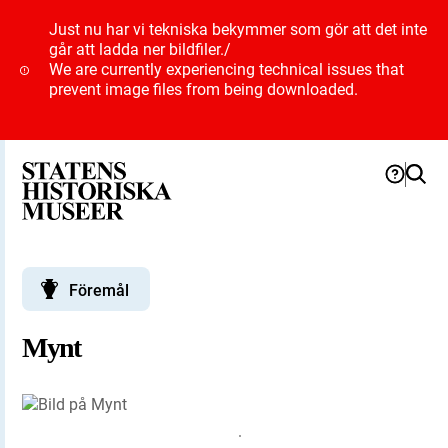
Just nu har vi tekniska bekymmer som gör att det inte
går att ladda ner bildfiler.
/
We are currently experiencing technical issues that
prevent image files from being downloaded.
Föremål
Mynt