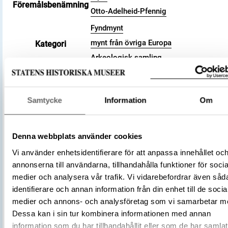
Föremålsbenämning
Otto-Adelheid-Pfennig
Fyndmynt
mynt från övriga Europa
Kategori
Arkeologisk samling
Valör
pfennig
Material
Silver
Storlek
Vikt 1.52 g
Samtycke
Information
Om
Datering
991 – 1040 (cirka)
Tidsperiod
Vikingatid
Denna webbplats använder cookies
Tyskland
Tillverkningsplats
Vi använder enhetsidentifierare för att anpassa innehållet oc
Goslar
annonserna till användarna, tillhandahålla funktioner för socia
Tillverkare
(Myntherre)
Okänd
medier och analysera vår trafik. Vi vidarebefordrar även såd
Föremålsnummer
3001696
identifierare och annan information från din enhet till de socia
Zur Frage der Otto-Adelheid-Pfennige.
medier och annons- och analysföretag som vi samarbetar m
Versuch einer Systematisierung auf G
Dessa kan i sin tur kombinera informationen med annan
Litteratur
des schwedischen Fundmaterials, 196
information som du har tillhandahållit eller som de har samlat