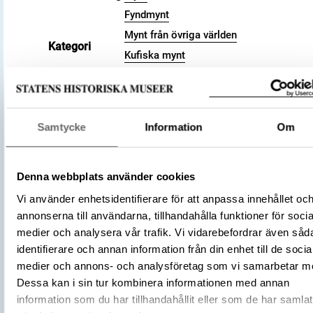
Fyndmynt
Mynt från övriga världen
Kategori
Kufiska mynt
Arkeologisk samling
Valör
dirham
Material
Silver
Samtycke
Information
Om
Storlek
Vikt 3.18 g
900
Datering
287 a.H.
Denna webbplats använder cookies
Tidsperiod
Vikingatid
Vi använder enhetsidentifierare för att anpassa innehållet oc
Kalifatet
annonserna till användarna, tillhandahålla funktioner för socia
Abbasidiska kalifatet
Tillverkningsplats
medier och analysera vår trafik. Vi vidarebefordrar även såd
Shiraz
identifierare och annan information från din enhet till de socia
medier och annons- och analysföretag som vi samarbetar m
Tillverkare
(Myntherre)
al-Mu'tadid
Dessa kan i sin tur kombinera informationen med annan
Föremålsnummer
3001583
information som du har tillhandahållit eller som de har samlat
Förvärvsnummer
16200