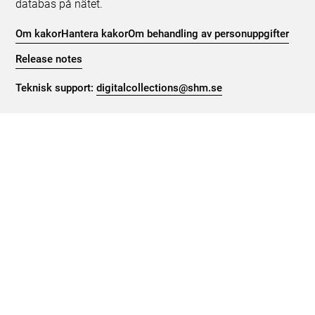
databas på nätet.
Om kakor
Hantera kakor
Om behandling av personuppgifter
Release notes
Teknisk support:
digitalcollections@shm.se