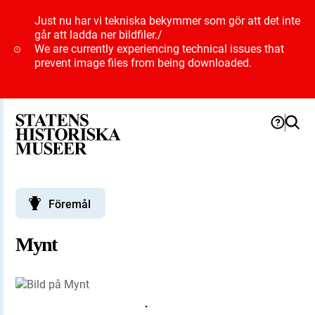
Just nu har vi tekniska bekymmer som gör att det inte
går att ladda ner bildfiler.
/
We are currently experiencing technical issues that
prevent image files from being downloaded.
Föremål
Mynt