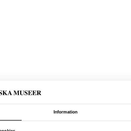
Information
ning: L2017:1904, Socken: Adelsö socken, Kommun:
cookies