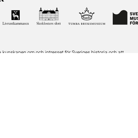
ja kunskapen om och intresset för Sveriges historia och att
ltar. Vår verksamhet ska vara en angelägenhet för alla
ar vi förvaltar genom att söka i vår databas på nätet.
elease notes