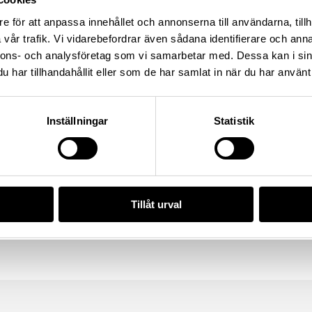
and: Sverige
e för att anpassa innehållet och annonserna till användarna, tillh
vår trafik. Vi vidarebefordrar även sådana identifierare och anna
nnons- och analysföretag som vi samarbetar med. Dessa kan i sin
har tillhandahållit eller som de har samlat in när du har använt 
t/704B6D74-4788-42BD-882E-F061D1E8FBE5
Inställningar
Statistik
da enligt licensen CC0.
Tillåt urval