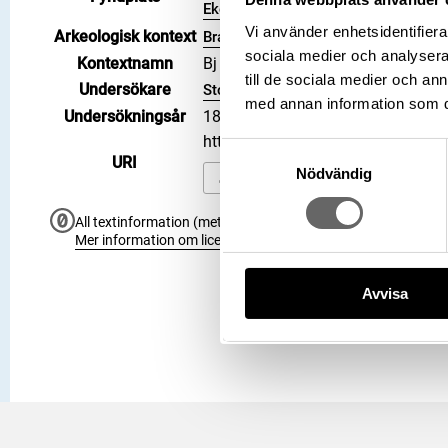
Ekerö kommun, Landskap: Uppland, L
Vi använder enhetsidentifierar
Arkeologisk kontext
Brandgrav, Grav, Hög: 732
sociala medier och analysera 
Kontextnamn
Bj 732
till de sociala medier och a
Undersökare
Stolpe, Hjalmar
med annan information som du 
Undersökningsår
1879
https://samlingar.shm.se/objec
Samtyckesval
URI
Nödvändig
Kopiera URI
All textinformation (metadata) på denna sida är fri att använ
Mer information om licenser hos Statens historiska museer.
Avvisa