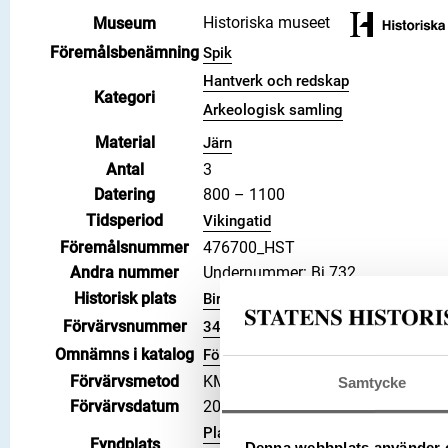
Historiska museet
Museum
Föremålsbenämning
Spik
Hantverk och redskap
Kategori
Arkeologisk samling
Material
Järn
Antal
3
Datering
800 – 1100
Tidsperiod
Vikingatid
Föremålsnummer
476700_HST
Andra nummer
Undernummer: Bj 732
Historisk plats
Birka, Adelsö socken
Förvärvsnummer
34000
Omnämns i katalog
Förvärv: 34000 på Catview
Förvärvsmetod
KML
Samtycke
Förvärvsdatum
2000
Plats: Björkö, Hemlanden, Fornläm
Fyndplats
Denna webbplats använder 