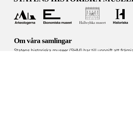
Om våra samlingar
Statens historiska museer (SHM) har till uppgift att främ
bevara och utveckla det kulturarv som myndigheten förva
människor i samhället. Här får du tillgång till de samling
Om kakor
Hantera kakor
Om behandling av personuppgifter
R
Teknisk support:
digitalcollections@shm.se