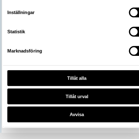
L2017:1904, Socken: Adelsö socken,
Fyndplats
Kommun: Ekerö kommun, Landskap: Upp
Inställningar
Land: Sverige
Arkeologisk kontext
Skelettgrav, Grav, Hög: 716
Kontextnamn
Bj 716
Statistik
Undersökare
Stolpe, Hjalmar
Undersökningsår
1879
Marknadsföring
Del av
145063_HST
https://samlingar.shm.se/object/725
CC65-4BE1-91E1-0269E74ECF54
URI
Tillåt alla
Kopiera URI
Tillåt urval
All textinformation (metadata) på denna sida är fri att använda e
licensen CC0.
Mer information om licenser hos Statens historiska museer.
Avvisa