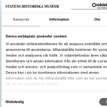
Väska
Föremålsbenämning
Fragment
Dräkt och personlig utrustning
Samtycke
Information
Om
Kategori
Arkeologisk samling
Material
Läder
Denna webbplats använder cookies
Antal fragment
6
Vi använder enhetsidentifierare för att anpassa innehållet oc
Datering
800 – 1100
annonserna till användarna, tillhandahålla funktioner för socia
Tidsperiod
Vikingatid
medier och analysera vår trafik. Vi vidarebefordrar även såd
Föremålsnummer
441853_HST
identifierare och annan information från din enhet till de socia
Andra nummer
Undernummer: Bj 716
medier och annons- och analysföretag som vi samarbetar m
Historisk plats
Birka, Adelsö socken
Dessa kan i sin tur kombinera informationen med annan
Förvärvsnummer
34000
information som du har tillhandahållit eller som de har samlat
Omnämns i katalog
Förvärv: 34000 på Catview
när du har använt deras tjänster.
Förvärvsmetod
KML
Förvärvsdatum
2000
Samtyckesval
Plats: Björkö, Hemlanden, Fornlämning:
Nödvändig