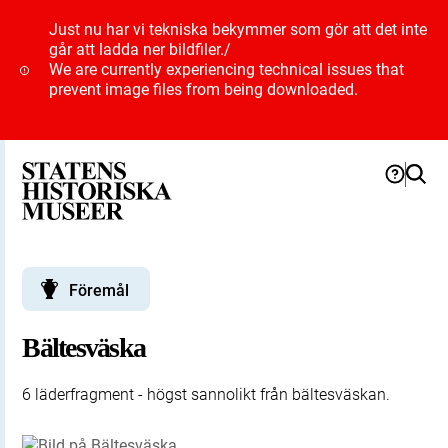
Just nu har vi tekniska bekymmer som gör att det inte
går att ladda ner bildfiler.
/
We are currently experiencing technical issues that
prevent image files from being downloaded.
Föremål
Bältesväska
6 läderfragment - högst sannolikt från bältesväskan.