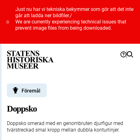
Just nu har vi tekniska bekymmer som gör att det inte
går att ladda ner bildfiler.
/
We are currently experiencing technical issues that
prevent image files from being downloaded.
Föremål
Doppsko
Doppsko ornerad med en genombruten djurfigur med
tvärstreckad smal kropp mellan dubbla konturlinjer.