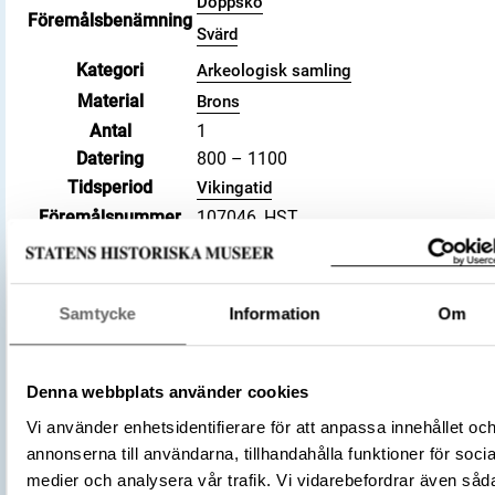
Doppsko
Föremålsbenämning
Svärd
Kategori
Arkeologisk samling
Material
Brons
Antal
1
Datering
800 – 1100
Tidsperiod
Vikingatid
Föremålsnummer
107046_HST
Andra nummer
Undernummer: M:IV
Förvärvsnummer
12426
Omnämns i katalog
Förvärv: 12426 på Catview
Samtycke
Information
Om
Förvärvsdatum
1905
Plats: Rösta, Fornlämning: L1945:291,
Fyndplats
Socken: Ås socken, Kommun: Krokom
Denna webbplats använder cookies
kommun, Landskap: Jämtland, Land: Sve
Vi använder enhetsidentifierare för att anpassa innehållet oc
Arkeologisk kontext
Grav: M:IV
annonserna till användarna, tillhandahålla funktioner för socia
Undersökare
Kjellmark, Knut
medier och analysera vår trafik. Vi vidarebefordrar även såd