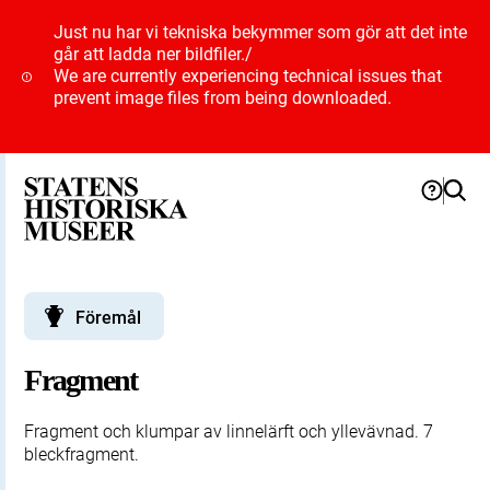
Just nu har vi tekniska bekymmer som gör att det inte
går att ladda ner bildfiler.
/
We are currently experiencing technical issues that
prevent image files from being downloaded.
Föremål
Fragment
Fragment och klumpar av linnelärft och yllevävnad. 7
bleckfragment.