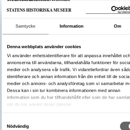
Föremålsbenämning
Fragment
Kategori
Arkeologisk samling
Cu-legering
Textil
Samtycke
Information
Om
Material
linnelärft
Ylle
Denna webbplats använder cookies
Antal fragment
7
Vi använder enhetsidentifierare för att anpassa innehållet oc
Datering
800 – 1100
annonserna till användarna, tillhandahålla funktioner för socia
Tidsperiod
Vikingatid
medier och analysera vår trafik. Vi vidarebefordrar även såd
Föremålsnummer
610907_HST
identifierare och annan information från din enhet till de socia
Undernummer: Bj 711
medier och annons- och analysföretag som vi samarbetar m
Andra nummer
Fyndnummer: 13
Dessa kan i sin tur kombinera informationen med annan
information som du har tillhandahållit eller som de har samlat
Historisk plats
Birka, Adelsö socken
när du har använt deras tjänster.
Förvärvsnummer
34000
Omnämns i katalog
Förvärv: 34000 på Catview
Samtyckesval
Förvärvsmetod
KML
Nödvändig