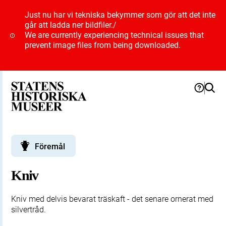
Just nu har vi tekniska bekymmer som gör att det inte
går att ladda ner bildfiler.
/
We are currently experiencing technical issues that
prevent image files from being downloaded.
Föremål
Kniv
Kniv med delvis bevarat träskaft - det senare ornerat med
silvertråd.