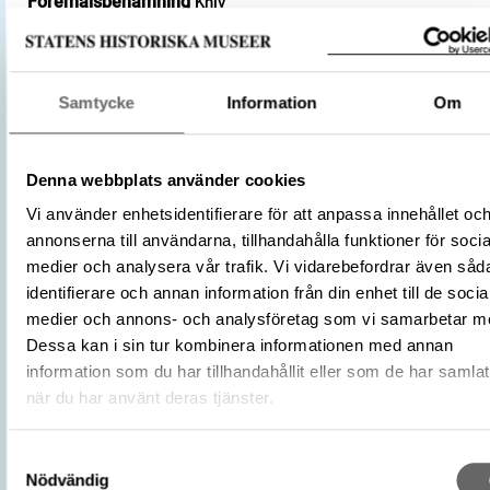
Föremålsbenämning
Kniv
Hantverk och redskap
Kategori
Arkeologisk samling
Järn
Samtycke
Information
Om
Trä
Material
Silver
Denna webbplats använder cookies
Antal
1
Vi använder enhetsidentifierare för att anpassa innehållet oc
Antal fragment
6
annonserna till användarna, tillhandahålla funktioner för socia
Datering
800 – 1100
medier och analysera vår trafik. Vi vidarebefordrar även såd
Tidsperiod
Vikingatid
identifierare och annan information från din enhet till de socia
Föremålsnummer
468071_HST
medier och annons- och analysföretag som vi samarbetar m
Andra nummer
Undernummer: Bj 710
Dessa kan i sin tur kombinera informationen med annan
Historisk plats
Birka, Adelsö socken
information som du har tillhandahållit eller som de har samlat
Förvärvsnummer
34000
när du har använt deras tjänster.
Omnämns i katalog
Förvärv: 34000 på Catview
Förvärvsmetod
KML
Samtyckesval
Nödvändig
Förvärvsdatum
2000