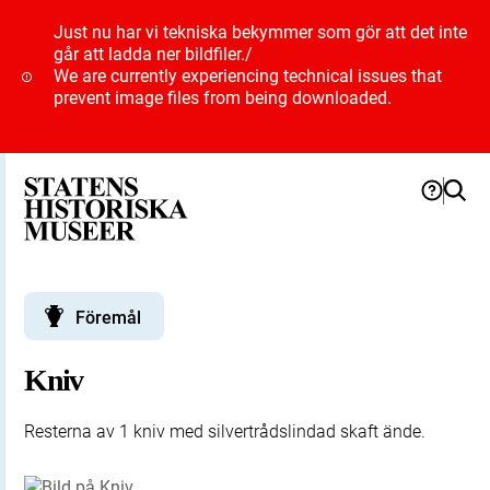
Just nu har vi tekniska bekymmer som gör att det inte
går att ladda ner bildfiler.
/
We are currently experiencing technical issues that
prevent image files from being downloaded.
Föremål
Kniv
Resterna av 1 kniv med silvertrådslindad skaft ände.