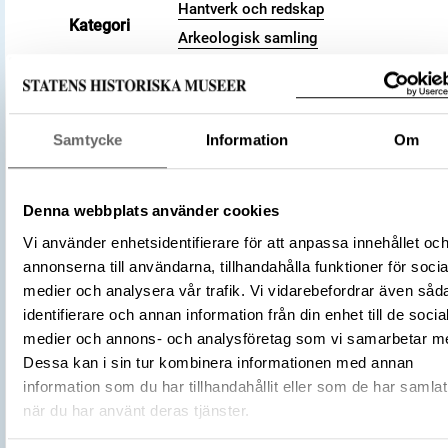
Hantverk och redskap
Kategori
Arkeologisk samling
Järn
Trä
Material
Silver
Samtycke
Information
Om
Antal
1
Antal fragment
2
Datering
800 – 1100
Denna webbplats använder cookies
Tidsperiod
Vikingatid
Vi använder enhetsidentifierare för att anpassa innehållet oc
Föremålsnummer
476721_HST
annonserna till användarna, tillhandahålla funktioner för socia
Andra nummer
Undernummer: Bj 733
medier och analysera vår trafik. Vi vidarebefordrar även såd
Historisk plats
identifierare och annan information från din enhet till de socia
Birka, Adelsö socken
medier och annons- och analysföretag som vi samarbetar m
Förvärvsnummer
34000
Dessa kan i sin tur kombinera informationen med annan
Omnämns i katalog
Förvärv: 34000 på Catview
information som du har tillhandahållit eller som de har samlat
Förvärvsmetod
KML
när du har använt deras tjänster.
Förvärvsdatum
2000