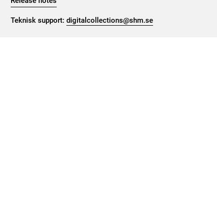
Release notes
Teknisk support:
digitalcollections@shm.se