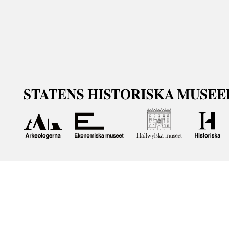
Om våra samlingar
Statens historiska museer (SHM) har till uppgift att främ
bevara och utveckla det kulturarv som myndigheten förva
människor i samhället. Här får du tillgång till de samling
Om kakor
Hantera kakor
Om behandling av personuppgifter
R