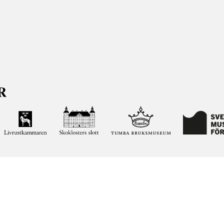
ja kunskapen om och intresset för Sveriges historia och att
ltar. Vår verksamhet ska vara en angelägenhet för alla
ar vi förvaltar genom att söka i vår databas på nätet.
elease notes