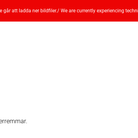
går att ladda ner bildfiler.
/
We are currently experiencing techn
derremmar.