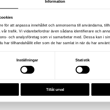
Information
cookies
ing: L2017:1904, Socken: Adelsö
dskap: Uppland, Land: Sverige
e för att anpassa innehållet och annonserna till användarna, tillh
vår trafik. Vi vidarebefordrar även sådana identifierare och anna
nnons- och analysföretag som vi samarbetar med. Dessa kan i sin
har tillhandahållit eller som de har samlat in när du har använt 
Inställningar
Statistik
/13ED373F-3834-442E-9E1F-
Tillåt urval
da enligt licensen CC0.