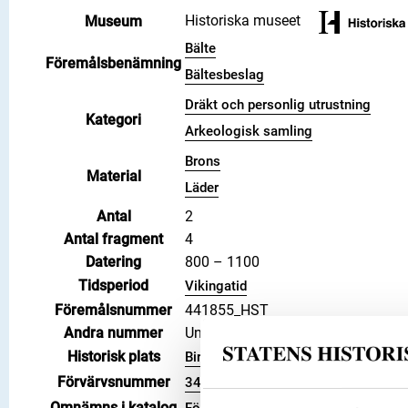
Historiska museet
Museum
Bälte
Föremålsbenämning
Bältesbeslag
Dräkt och personlig utrustning
Kategori
Arkeologisk samling
Brons
Material
Läder
Antal
2
Antal fragment
4
Datering
800 – 1100
Tidsperiod
Vikingatid
Föremålsnummer
441855_HST
Andra nummer
Undernummer: Bj 716
Historisk plats
Birka, Adelsö socken
Förvärvsnummer
34000
Omnämns i katalog