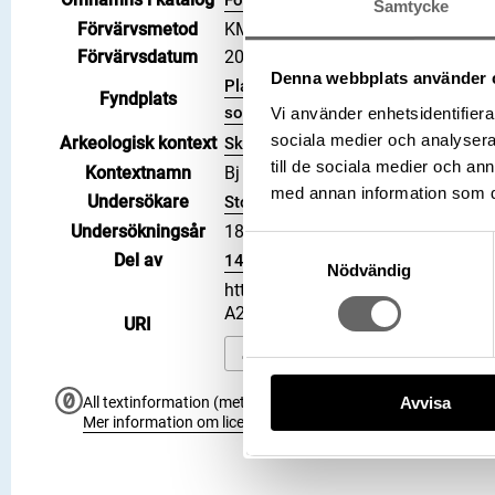
Förvärv: 34000 på Catview
Samtycke
Förvärvsmetod
KML
Förvärvsdatum
2000
Denna webbplats använder 
Plats: Björkö, Hemlanden, Fornlämn
Fyndplats
socken, Kommun: Ekerö kommun, Lan
Vi använder enhetsidentifierar
sociala medier och analysera 
Arkeologisk kontext
Skelettgrav, Grav, Hög: 716
till de sociala medier och a
Kontextnamn
Bj 716
med annan information som du 
Undersökare
Stolpe, Hjalmar
Undersökningsår
1879
Samtyckesval
Del av
145067_HST
Nödvändig
https://samlingar.shm.se/object
A22178020628
URI
Kopiera URI
Avvisa
All textinformation (metadata) på denna sida är fri att använ
Mer information om licenser hos Statens historiska museer.