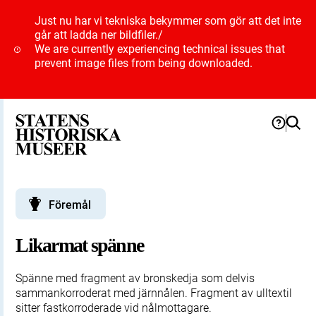
Just nu har vi tekniska bekymmer som gör att det inte
går att ladda ner bildfiler.
/
We are currently experiencing technical issues that
prevent image files from being downloaded.
Föremål
Likarmat spänne
Spänne med fragment av bronskedja som delvis
sammankorroderat med järnnålen. Fragment av ulltextil
sitter fastkorroderade vid nålmottagare.