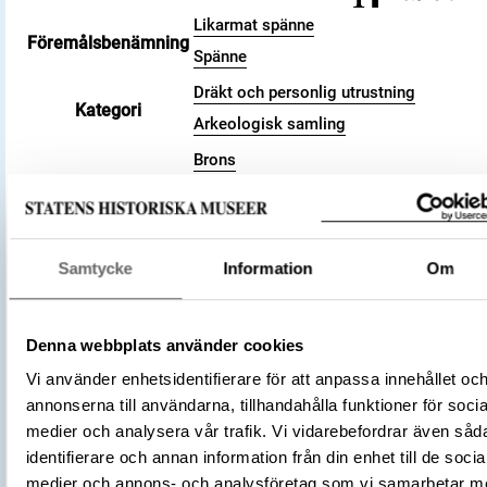
Likarmat spänne
Föremålsbenämning
Spänne
Dräkt och personlig utrustning
Kategori
Arkeologisk samling
Brons
Järn
Material
Textil
Storlek
Längd 78.3 mm
Samtycke
Information
Om
Antal
1
Datering
800 – 1100
Tidsperiod
Vikingatid
Denna webbplats använder cookies
Föremålsnummer
554773_HST
Vi använder enhetsidentifierare för att anpassa innehållet oc
Andra nummer
Undernummer: Bj 483
annonserna till användarna, tillhandahålla funktioner för socia
Historisk plats
Birka, Adelsö socken
medier och analysera vår trafik. Vi vidarebefordrar även såd
Förvärvsnummer
34000
identifierare och annan information från din enhet till de socia
medier och annons- och analysföretag som vi samarbetar m
Omnämns i katalog
Förvärv: 34000 på Catview