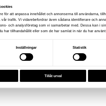
ing: L2017:1904, Socken: Adelsö
cookies
dskap: Uppland, Land: Sverige
e för att anpassa innehållet och annonserna till användarna, tillh
vskick: 727
vår trafik. Vi vidarebefordrar även sådana identifierare och anna
nnons- och analysföretag som vi samarbetar med. Dessa kan i sin
har tillhandahållit eller som de har samlat in när du har använt 
/5206B780-835B-403E-B3A9-
Inställningar
Statistik
da enligt licensen CC0.
Tillåt urval