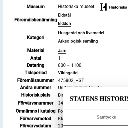
Historiska museet
Museum
Eldstål
Föremålsbenämning
Elddon
Husgeråd och livsmedel
Kategori
Arkeologisk samling
Material
Järn
Antal
1
Datering
800 – 1100
Tidsperiod
Vikingatid
Föremålsnummer
475802_HST
Andra nummer
Undernummer: Bj 727
Historisk plats
Birka, Adelsö socken
Förvärvsnummer
34000
Omnämns i katalog
Förvärv: 34000 på Catview
Samtycke
Förvärvsmetod
KML
Förvärvsdatum
2000