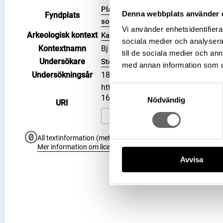
Plats: Björkö, Hemlanden, Fornlämn
Denna webbplats använder 
Fyndplats
socken, Kommun: Ekerö kommun, Lan
Vi använder enhetsidentifierar
Arkeologisk kontext
Kammargrav, Grav, Obekant yttre gra
sociala medier och analysera 
Kontextnamn
Bj 727
till de sociala medier och a
Undersökare
Stolpe, Hjalmar
med annan information som du 
Undersökningsår
1879
https://samlingar.shm.se/object
Samtyckesval
1654A0413E28
Nödvändig
URI
Kopiera URI
All textinformation (metadata) på denna sida är fri att använ
Mer information om licenser hos Statens historiska museer.
Avvisa