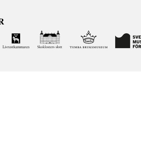
ja kunskapen om och intresset för Sveriges historia och att
ltar. Vår verksamhet ska vara en angelägenhet för alla
ar vi förvaltar genom att söka i vår databas på nätet.
elease notes