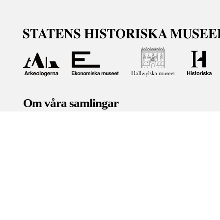
Om våra samlingar
Statens historiska museer (SHM) har till uppgift att främ
bevara och utveckla det kulturarv som myndigheten förva
människor i samhället. Här får du tillgång till de samling
Om kakor
Hantera kakor
Om behandling av personuppgifter
R
Teknisk support:
digitalcollections@shm.se