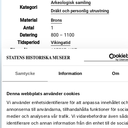
Arkeologisk samling
Kategori
Dräkt och personlig utrustning
Material
Brons
Antal
1
Datering
800 – 1100
Tidsperiod
Vikingatid
Föremålsnummer
107527_HST
Andra nummer
Undernummer: Bj 721
Historisk plats
Birka, Adelsö socken
Förvärvsnummer
34000
Samtycke
Information
Om
Omnämns i katalog
Förvärv: 34000 på Catview
Förvärvsmetod
KML
Denna webbplats använder cookies
Förvärvsdatum
2000
Vi använder enhetsidentifierare för att anpassa innehållet oc
Plats: Björkö, Hemlanden, Fornlämning:
annonserna till användarna, tillhandahålla funktioner för socia
L2017:1904, Socken: Adelsö socken,
Fyndplats
medier och analysera vår trafik. Vi vidarebefordrar även såd
Kommun: Ekerö kommun, Landskap: Upp
identifierare och annan information från din enhet till de socia
Land: Sverige