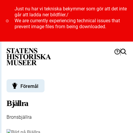
Just nu har vi tekniska bekymmer som gör att det inte
går att ladda ner bildfiler.
/
We are currently experiencing technical issues that
prevent image files from being downloaded.
Föremål
Bjällra
Bronsbjällra