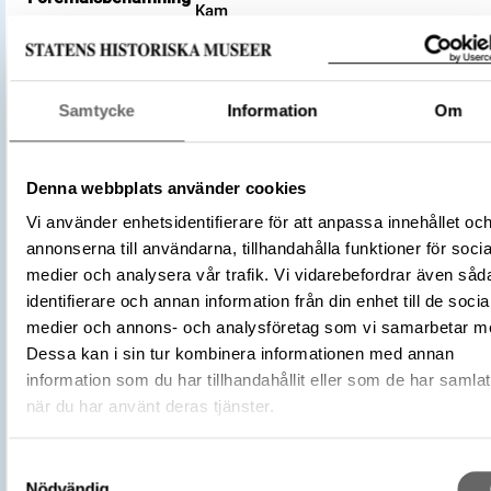
Kam
Dräkt och personlig utrustning
Kategori
Arkeologisk samling
Samtycke
Information
Om
Ben/Horn
Material
Brons
Antal
1
Denna webbplats använder cookies
Antal fragment
1
Vi använder enhetsidentifierare för att anpassa innehållet oc
Datering
800 – 1100
annonserna till användarna, tillhandahålla funktioner för socia
Tidsperiod
Vikingatid
medier och analysera vår trafik. Vi vidarebefordrar även såd
Föremålsnummer
475805_HST
identifierare och annan information från din enhet till de socia
Andra nummer
Undernummer: Bj 727
medier och annons- och analysföretag som vi samarbetar m
Historisk plats
Birka, Adelsö socken
Dessa kan i sin tur kombinera informationen med annan
Förvärvsnummer
information som du har tillhandahållit eller som de har samlat
34000
när du har använt deras tjänster.
Omnämns i katalog
Förvärv: 34000 på Catview
Förvärvsmetod
KML
Samtyckesval
Förvärvsdatum
2000
Nödvändig