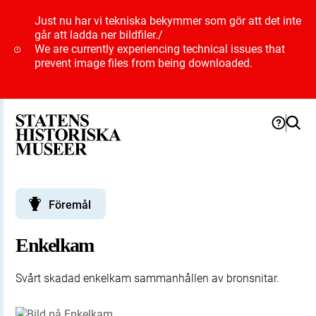
Just nu har vi tekniska bekymmer som gör att det inte
går att ladda ner bildfiler.
/
We are currently experiencing technical issues that
prevent image files from being downloaded.
Föremål
Enkelkam
Svårt skadad enkelkam sammanhållen av bronsnitar.